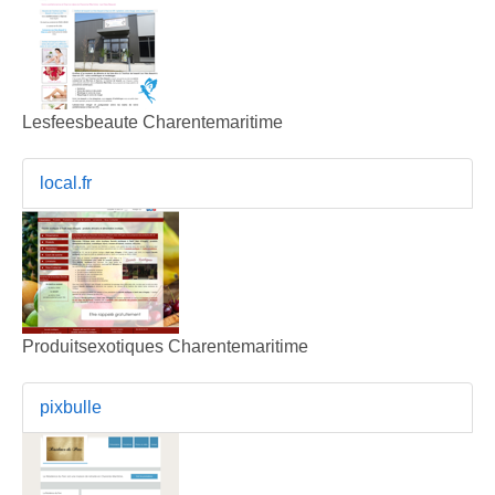
Lesfeesbeaute Charentemaritime
local.fr
Produitsexotiques Charentemaritime
pixbulle