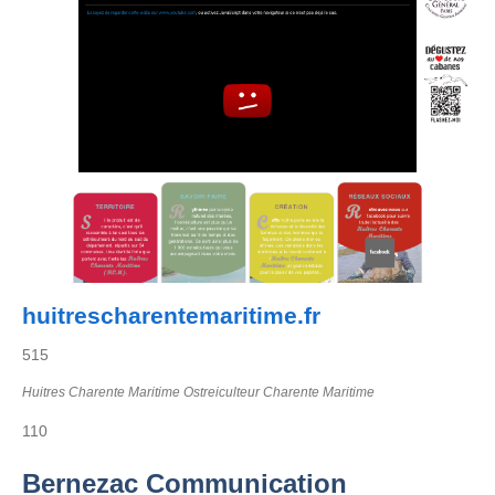
huitrescharentemaritime.fr
515
Huitres Charente Maritime Ostreiculteur Charente Maritime
110
Bernezac Communication