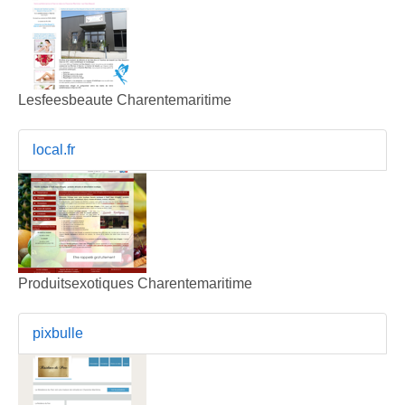
Lesfeesbeaute Charentemaritime
local.fr
Produitsexotiques Charentemaritime
pixbulle