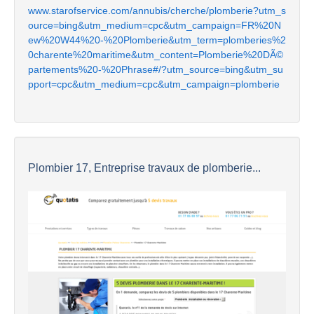
www.starofservice.com/annubis/cherche/plomberie?utm_s
ource=bing&utm_medium=cpc&utm_campaign=FR%20N
ew%20W44%20-%20Plomberie&utm_term=plomberies%2
0charente%20maritime&utm_content=Plomberie%20DÃ©
partements%20-%20Phrase#/?utm_source=bing&utm_su
pport=cpc&utm_medium=cpc&utm_campaign=plomberie
Plombier 17, Entreprise travaux de plomberie...